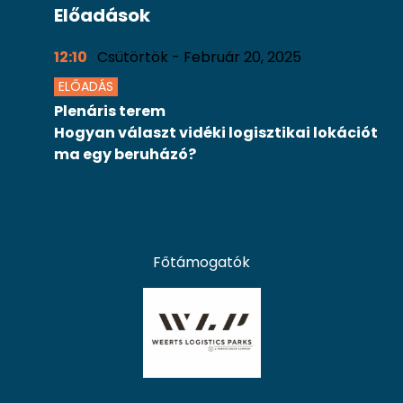
Előadások
12:10
Csütörtök - Február 20, 2025
ELŐADÁS
Plenáris terem
Hogyan választ vidéki logisztikai lokációt
ma egy beruházó?
Főtámogatók