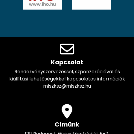
Kapcsolat
Rendezvényszervezéssel, szponzorációval és
kiállítási lehetőségekkel kapcsolatos információk
mlszksz@mlszksz.hu
Címünk
1211 Budapest, Weiss Manfréd út 5-7.