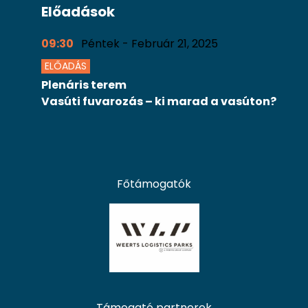
Előadások
09:30
Péntek - Február 21, 2025
ELŐADÁS
Plenáris terem
Vasúti fuvarozás – ki marad a vasúton?
Főtámogatók
Támogató partnerek